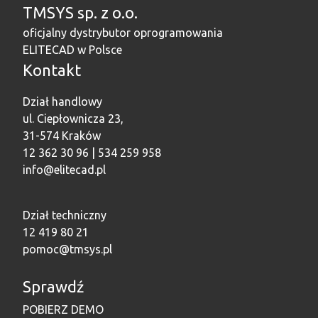
TMSYS sp. z o.o.
oficjalny dystrybutor oprogramowania
ELITECAD w Polsce
Kontakt
Dział handlowy
ul. Ciepłownicza 23,
31-574 Kraków
12 362 30 96 | 534 259 958
info@elitecad.pl
Dział techniczny
12 419 80 21
pomoc@tmsys.pl
Sprawdź
POBIERZ DEMO