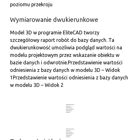
poziomu przekroju
Wymiarowanie dwukierunkowe
Model 3D w programie EliteCAD tworzy
szczegółowy raport robót do bazy danych. Ta
dwukierunkowość umożliwia podgląd wartości na
modelu projektowym przez wskazanie obiektu w
bazie danych i odwrotnie.
Przedstawienie wartości
odniesienia z bazy danych w modelu 3D – Widok
1
Przedstawienie wartości odniesienia z bazy danych
w modelu 3D – Widok 2
Przedstawienie
wartości
odniesienia z
bazy danych w
modelu 3D –
Widok 1
Przedstawienie
wartości
odniesienia z
bazy danych w
modelu 3D –
Widok 2