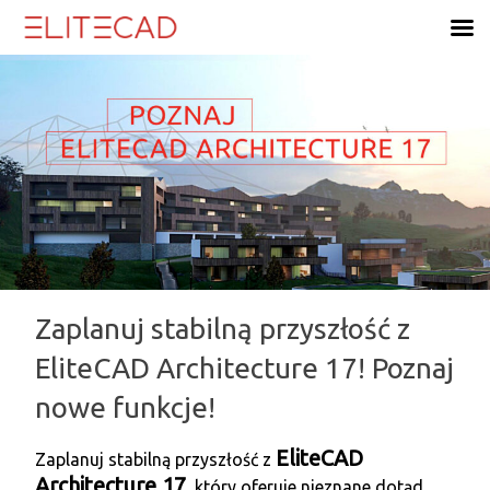
Skip
to
content
Zaplanuj stabilną przyszłość z
EliteCAD Architecture 17! Poznaj
nowe funkcje!
EliteCAD
Zaplanuj stabilną przyszłość z
Architecture 17
, który oferuje nieznane dotąd